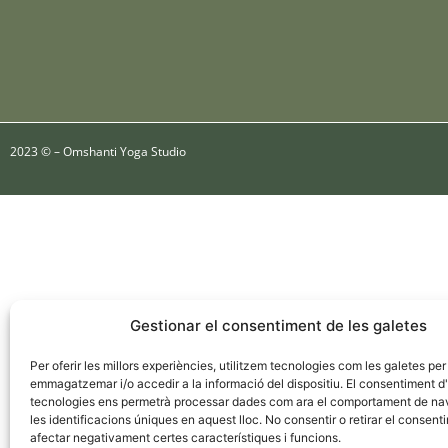
2023 © – Omshanti Yoga Studio
Gestionar el consentiment de les galetes
Per oferir les millors experiències, utilitzem tecnologies com les galetes per
emmagatzemar i/o accedir a la informació del dispositiu. El consentiment 
tecnologies ens permetrà processar dades com ara el comportament de na
les identificacions úniques en aquest lloc. No consentir o retirar el consent
afectar negativament certes característiques i funcions.