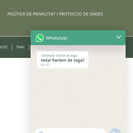
POLÍTICA DE PRIVACITAT I PROTECCIÓ DE DADES
WhatsApp
ACIÓ
THAI
EQUIP
ESPAI
GALERIA
CONTACTE
Omshanti Centre de Ioga
Hola! Parlem de Ioga?
00:26