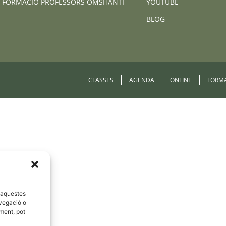
FORMACIÓ PROFESSORS OMSHANTI
YOUTUBE
BLOG
CLASSES
AGENDA
ONLINE
FORM
d'aquestes
vegació o
iment, pot