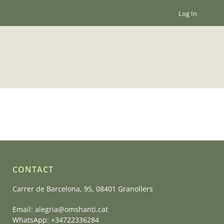
Log In
CONTACT
Carrer de Barcelona, 95, 08401 Granollers
Email:
alegria@omshanti.cat
WhatsApp:
+34722336284