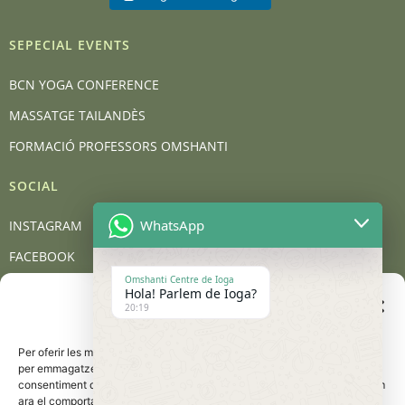
SEPECIAL EVENTS
BCN YOGA CONFERENCE
MASSATGE TAILANDÈS
FORMACIÓ PROFESSORS OMSHANTI
SOCIAL
WhatsApp
INSTAGRAM
FACEBOOK
Omshanti Centre de Ioga
YOUTUBE
Hola! Parlem de Ioga?
Gestionar el consentiment
20:19
de les galetes
BLOG
Per oferir les millors experiències, utilitzem tecnologies com les galetes
CONTACT
per emmagatzemar i/o accedir a la informació del dispositiu. El
consentiment d'aquestes tecnologies ens permetrà processar dades com
Carrer de Barcelona, 95, 08401 Granollers
ara el comportament de navegació o les identificacions úniques en