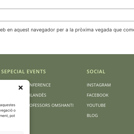
 web en aquest navegador per a la pròxima vegada que come
SEPECIAL EVENTS
SOCIAL
BCN YOGA CONFERENCE
INSTAGRAM
MASSATGE TAILANDÈS
FACEBOOK
FORMACIÓ PROFESSORS OMSHANTI
YOUTUBE
d'aquestes
vegació o
BLOG
iment, pot