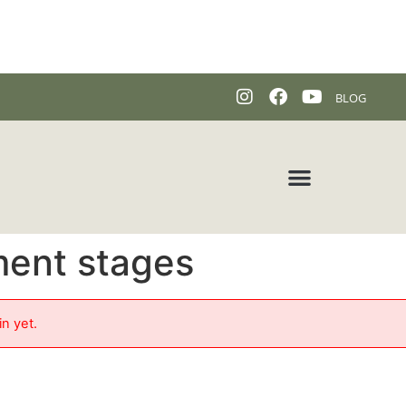
BLOG
ment stages
in yet.