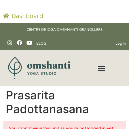
Dashboard
CENTRE DE IOGA OMSAHANTI GRANOLLERS
BLOG
Log In
Prasarita
Padottanasana
You cannot view this unit as you're not logged in yet.