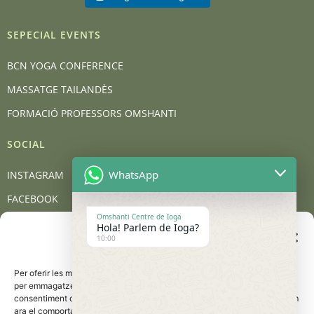
SEPECIAL EVENTS
BCN YOGA CONFERENCE
MASSATGE TAILANDÈS
FORMACIÓ PROFESSORS OMSHANTI
SOCIAL
WhatsApp
INSTAGRAM
FACEBOOK
Omshanti Centre de Ioga
YOUTUBE
Hola! Parlem de Ioga?
Gestionar el consentiment
10:00
de les galetes
BLOG
Per oferir les millors experiències, utilitzem tecnologies com les galetes
CONTACT
per emmagatzemar i/o accedir a la informació del dispositiu. El
consentiment d'aquestes tecnologies ens permetrà processar dades com
Carrer de Barcelona, 95, 08401 Granollers
ara el comportament de navegació o les identificacions úniques en