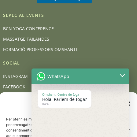
SEPECIAL EVENTS
BCN YOGA CONFERENCE
MASSATGE TAILANDÈS
FORMACIÓ PROFESSORS OMSHANTI
SOCIAL
WhatsApp
INSTAGRAM
FACEBOOK
Omshanti Centre de Ioga
YOUTUBE
Hola! Parlem de Ioga?
Gestionar el consentiment
04:40
de les galetes
BLOG
Per oferir les millors experiències, utilitzem tecnologies com les galetes
CONTACT
per emmagatzemar i/o accedir a la informació del dispositiu. El
consentiment d'aquestes tecnologies ens permetrà processar dades com
Carrer de Barcelona, 95, 08401 Granollers
ara el comportament de navegació o les identificacions úniques en