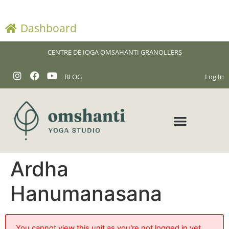
Dashboard
CENTRE DE IOGA OMSAHANTI GRANOLLERS
BLOG
Log In
Ardha
Hanumanasana
You cannot view this unit as you're not logged in yet.