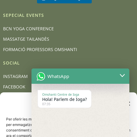
SEPECIAL EVENTS
BCN YOGA CONFERENCE
MASSATGE TAILANDÈS
FORMACIÓ PROFESSORS OMSHANTI
SOCIAL
WhatsApp
INSTAGRAM
FACEBOOK
Omshanti Centre de Ioga
YOUTUBE
Hola! Parlem de Ioga?
Gestionar el consentiment
07:35
de les galetes
BLOG
Per oferir les millors experiències, utilitzem tecnologies com les galetes
CONTACT
per emmagatzemar i/o accedir a la informació del dispositiu. El
consentiment d'aquestes tecnologies ens permetrà processar dades com
Carrer de Barcelona, 95, 08401 Granollers
ara el comportament de navegació o les identificacions úniques en