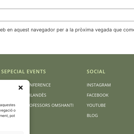
 web en aquest navegador per a la pròxima vegada que come
SEPECIAL EVENTS
SOCIAL
BCN YOGA CONFERENCE
INSTAGRAM
MASSATGE TAILANDÈS
FACEBOOK
FORMACIÓ PROFESSORS OMSHANTI
YOUTUBE
d'aquestes
vegació o
BLOG
iment, pot