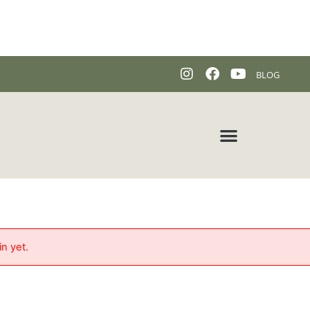
BLOG
a
in yet.