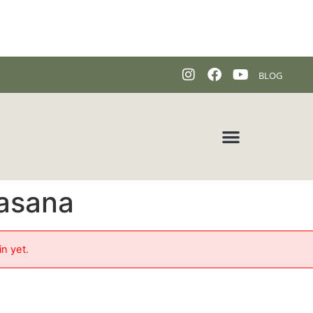
BLOG
asana
in yet.