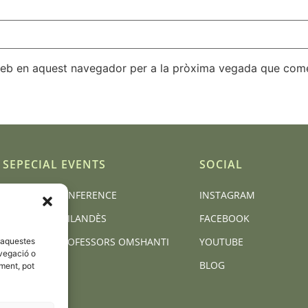
 web en aquest navegador per a la pròxima vegada que come
SEPECIAL EVENTS
SOCIAL
BCN YOGA CONFERENCE
INSTAGRAM
MASSATGE TAILANDÈS
FACEBOOK
FORMACIÓ PROFESSORS OMSHANTI
YOUTUBE
d'aquestes
vegació o
BLOG
iment, pot