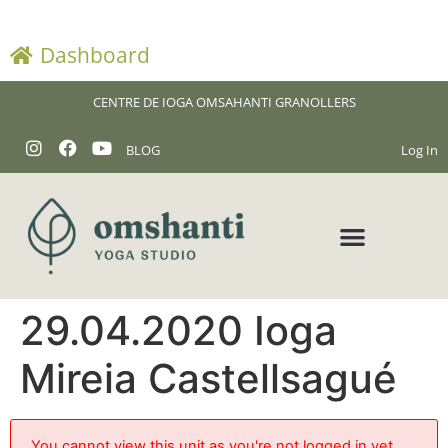
Dashboard
CENTRE DE IOGA OMSAHANTI GRANOLLERS
BLOG
Log In
29.04.2020 Ioga
Mireia Castellsagué
You cannot view this unit as you're not logged in yet.