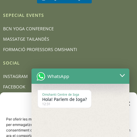
SEPECIAL EVENTS
BCN YOGA CONFERENCE
MASSATGE TAILANDÈS
FORMACIÓ PROFESSORS OMSHANTI
SOCIAL
WhatsApp
INSTAGRAM
FACEBOOK
Omshanti Centre de Ioga
YOUTUBE
Hola! Parlem de Ioga?
Gestionar el consentiment
12:31
de les galetes
BLOG
Per oferir les millors experiències, utilitzem tecnologies com les galetes
CONTACT
per emmagatzemar i/o accedir a la informació del dispositiu. El
consentiment d'aquestes tecnologies ens permetrà processar dades com
Carrer de Barcelona, 95, 08401 Granollers
ara el comportament de navegació o les identificacions úniques en