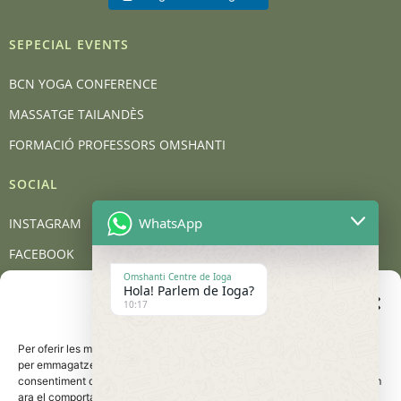
SEPECIAL EVENTS
BCN YOGA CONFERENCE
MASSATGE TAILANDÈS
FORMACIÓ PROFESSORS OMSHANTI
SOCIAL
WhatsApp
INSTAGRAM
FACEBOOK
Omshanti Centre de Ioga
YOUTUBE
Hola! Parlem de Ioga?
Gestionar el consentiment
10:17
de les galetes
BLOG
Per oferir les millors experiències, utilitzem tecnologies com les galetes
CONTACT
per emmagatzemar i/o accedir a la informació del dispositiu. El
consentiment d'aquestes tecnologies ens permetrà processar dades com
Carrer de Barcelona, 95, 08401 Granollers
ara el comportament de navegació o les identificacions úniques en