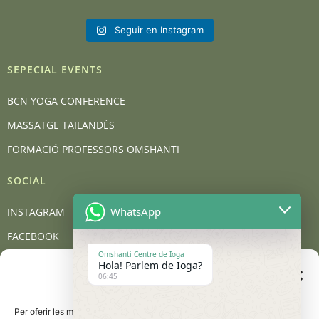
Seguir en Instagram
SEPECIAL EVENTS
BCN YOGA CONFERENCE
MASSATGE TAILANDÈS
FORMACIÓ PROFESSORS OMSHANTI
SOCIAL
WhatsApp
INSTAGRAM
FACEBOOK
Omshanti Centre de Ioga
YOUTUBE
Hola! Parlem de Ioga?
Gestionar el consentiment
06:45
de les galetes
BLOG
Per oferir les millors experiències, utilitzem tecnologies com les galetes
CONTACT