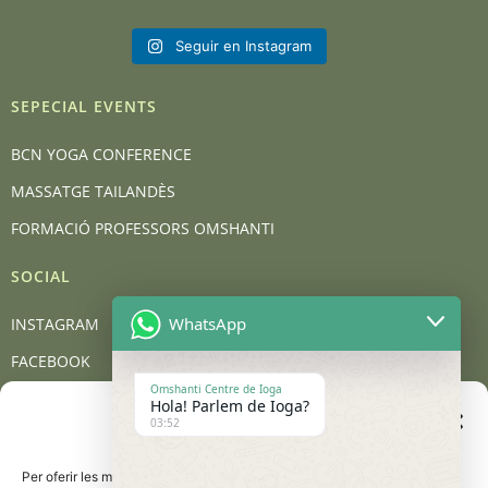
Seguir en Instagram
SEPECIAL EVENTS
BCN YOGA CONFERENCE
MASSATGE TAILANDÈS
FORMACIÓ PROFESSORS OMSHANTI
SOCIAL
WhatsApp
INSTAGRAM
FACEBOOK
Omshanti Centre de Ioga
YOUTUBE
Hola! Parlem de Ioga?
Gestionar el consentiment
03:52
de les galetes
BLOG
Per oferir les millors experiències, utilitzem tecnologies com les galetes
CONTACT