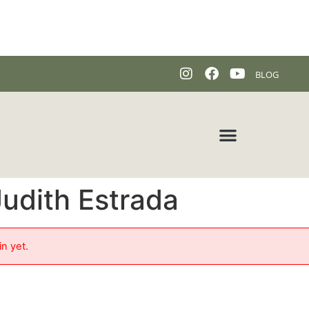
BLOG
udith Estrada
in yet.