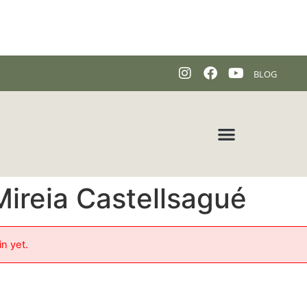
BLOG
ireia Castellsagué
in yet.