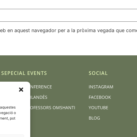
 web en aquest navegador per a la pròxima vegada que come
SEPECIAL EVENTS
SOCIAL
BCN YOGA CONFERENCE
INSTAGRAM
MASSATGE TAILANDÈS
FACEBOOK
FORMACIÓ PROFESSORS OMSHANTI
YOUTUBE
d'aquestes
vegació o
BLOG
iment, pot