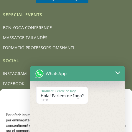
SEPECIAL EVENTS
BCN YOGA CONFERENCE
MASSATGE TAILANDÈS
FORMACIÓ PROFESSORS OMSHANTI
SOCIAL
WhatsApp
INSTAGRAM
FACEBOOK
Omshanti Centre de Ioga
YOUTUBE
Hola! Parlem de Ioga?
Gestionar el consentiment
01:31
de les galetes
BLOG
Per oferir les millors experiències, utilitzem tecnologies com les galetes
CONTACT
per emmagatzemar i/o accedir a la informació del dispositiu. El
consentiment d'aquestes tecnologies ens permetrà processar dades com
Carrer de Barcelona, 95, 08401 Granollers
ara el comportament de navegació o les identificacions úniques en