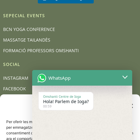
SEPECIAL EVENTS
BCN YOGA CONFERENCE
MASSATGE TAILANDÈS
FORMACIÓ PROFESSORS OMSHANTI
SOCIAL
WhatsApp
INSTAGRAM
FACEBOOK
Omshanti Centre de Ioga
YOUTUBE
Hola! Parlem de Ioga?
Gestionar el consentiment
00:59
de les galetes
BLOG
Per oferir les millors experiències, utilitzem tecnologies com les galetes
CONTACT
per emmagatzemar i/o accedir a la informació del dispositiu. El
consentiment d'aquestes tecnologies ens permetrà processar dades com
Carrer de Barcelona, 95, 08401 Granollers
ara el comportament de navegació o les identificacions úniques en