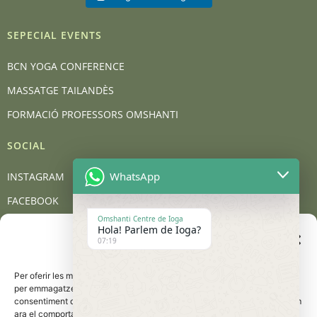
SEPECIAL EVENTS
BCN YOGA CONFERENCE
MASSATGE TAILANDÈS
FORMACIÓ PROFESSORS OMSHANTI
SOCIAL
WhatsApp
INSTAGRAM
FACEBOOK
Omshanti Centre de Ioga
YOUTUBE
Hola! Parlem de Ioga?
Gestionar el consentiment
07:19
de les galetes
BLOG
Per oferir les millors experiències, utilitzem tecnologies com les galetes
CONTACT
per emmagatzemar i/o accedir a la informació del dispositiu. El
consentiment d'aquestes tecnologies ens permetrà processar dades com
Carrer de Barcelona, 95, 08401 Granollers
ara el comportament de navegació o les identificacions úniques en