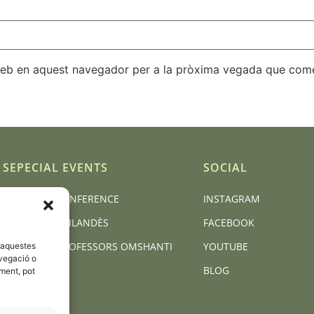
 web en aquest navegador per a la pròxima vegada que come
SEPECIAL EVENTS
SOCIAL
BCN YOGA CONFERENCE
INSTAGRAM
MASSATGE TAILANDÈS
FACEBOOK
FORMACIÓ PROFESSORS OMSHANTI
YOUTUBE
d'aquestes
vegació o
BLOG
iment, pot