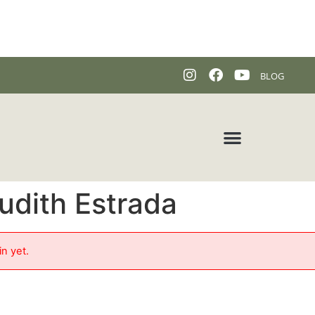
BLOG
udith Estrada
in yet.